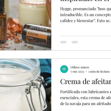
Hygge, pronunciado "hoo-ga"
intraducible. Es un concepto
calidez y bienestar”. Esto se..
Oiltree sisters
7 ene 2023
1 min de lectura
Crema de afeita
Fortificada con lubricantes 
esenciales, esta crema de af
de la navaja para un afeitado.