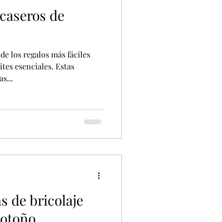
 caseros de
de los regalos más fáciles
tes esenciales. Estas
s...
s de bricolaje
 otoño