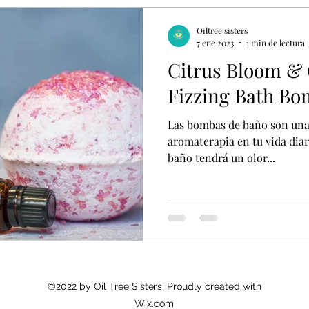
Oiltree sisters
7 ene 2023
1 min de lectura
Citrus Bloom & 
Fizzing Bath B
Las bombas de baño son una 
aromaterapia en tu vida diari
baño tendrá un olor...
©2022 by Oil Tree Sisters. Proudly created with
Wix.com