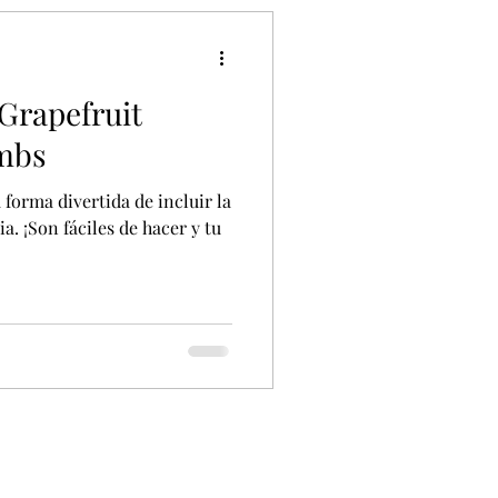
Grapefruit
ombs
forma divertida de incluir la
a. ¡Son fáciles de hacer y tu