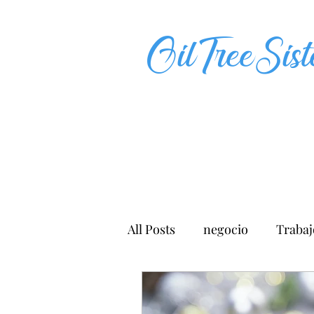
OilTreeSist
All Posts
negocio
Trabaj
Información del producto