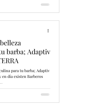
 belleza
tu barba; Adaptiv
ōTERRA
culina para tu barba; Adaptiv
 en día existen Barberos
..