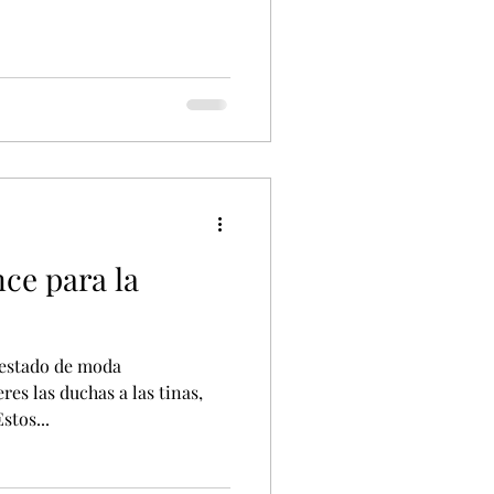
ce para la
n estado de moda
res las duchas a las tinas,
stos...