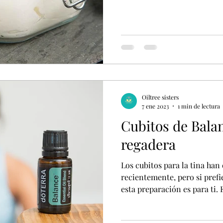
Oiltree sisters
7 ene 2023
1 min de lectura
Cubitos de Balan
regadera
Los cubitos para la tina ha
recientemente, pero si prefie
esta preparación es para ti. E