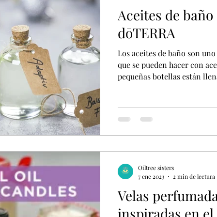
Aceites de baño
dōTERRA
Los aceites de baño son uno 
que se pueden hacer con acei
pequeñas botellas están llena
Oiltree sisters
7 ene 2023
2 min de lectura
Velas perfumada
inspiradas en el