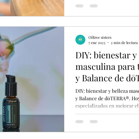
Oiltree sisters
7 ene 2023
2 min de lectura
DIY: bienestar y
masculina para 
y Balance de d
DIY: bienestar y belleza mas
y Balance de dōTERRA®. Hoy
especializados en mejorar el.